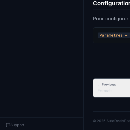
Configuratio
Pour configurer l
← Previous
Formats
© 2026 AutoDealsBot
Support