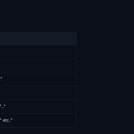
."
..."
 etc.."