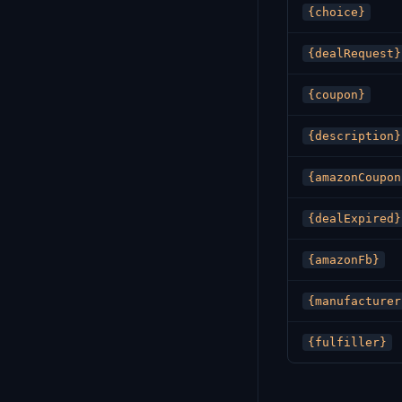
{choice}
{dealRequest}
{coupon}
{description}
{amazonCoupon
{dealExpired}
{amazonFb}
{manufacturer
{fulfiller}