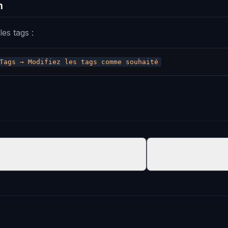
n
es tags :