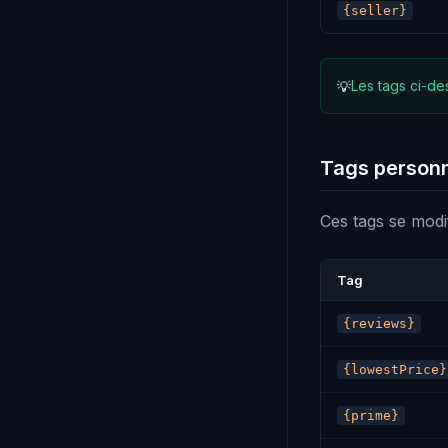
{seller}
Les tags ci-de
💡
Tags personn
Ces tags se modi
Tag
{reviews}
{lowestPrice}
{prime}