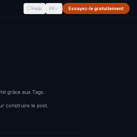
Help
FR
Essayez-le gratuitement
hit grâce aux Tags.
r construire le post.