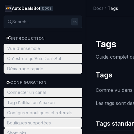
AutoDealsBot
Docs
Tags
DOCS
Search...
⌘K
👋
INTRODUCTION
Tags
Vue d'ensemble
Guide complet de
Qu'est-ce qu'AutoDealsBot
Démarrage rapide
Tags
⚙️
CONFIGURATION
Comme vu dans la
Connecter un canal
Tag d'affiliation Amazon
Les tags sont de
Configurer boutiques et referrals
Tags standar
Boutiques supportées
Shortlinks