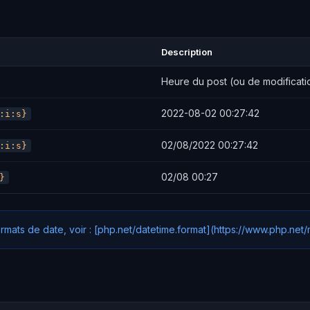
Description
Heure du post (ou de modificati
2022-08-02 00:27:42
:i:s}
02/08/2022 00:27:42
:i:s}
02/08 00:27
}
rmats de date, voir : [php.net/datetime.format](https://www.php.net