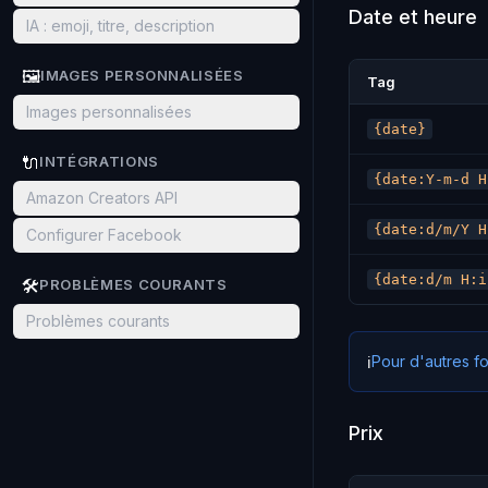
Date et heure
IA : emoji, titre, description
🖼️
IMAGES PERSONNALISÉES
Tag
Images personnalisées
{date}
🔌
INTÉGRATIONS
{date:Y-m-d H
Amazon Creators API
{date:d/m/Y H
Configurer Facebook
{date:d/m H:i
🛠️
PROBLÈMES COURANTS
Problèmes courants
Pour d'autres fo
ℹ️
Prix