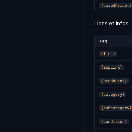
{savedPrice:2
Liens et infos
Tag
{link}
{appLink}
{graphLink}
{category}
{subcategory}
{condition}