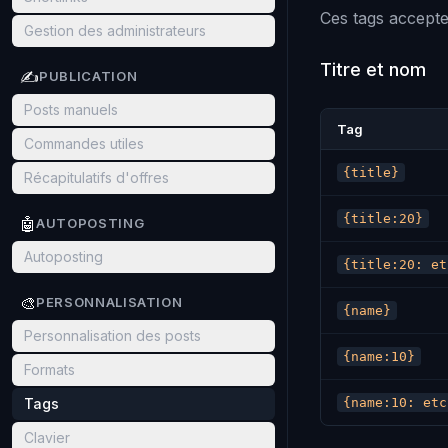
Ces tags accepte
Gestion des administrateurs
Titre et nom
✍️
PUBLICATION
Posts manuels
Tag
Commandes utiles
{title}
Récapitulatifs d'offres
{title:20}
🤖
AUTOPOSTING
Autoposting
{title:20: et
🎨
PERSONNALISATION
{name}
Personnalisation des posts
{name:10}
Formats
Tags
{name:10: etc
Clavier