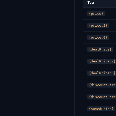
Tag
{price}
{price:2}
{price:0}
{dealPrice}
{dealPrice:2}
{dealPrice:0}
{discountPerc
{discountPerc
{savedPrice}