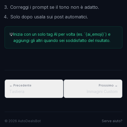
Correggi i prompt se il tono non è adatto.
Solo dopo usala sui post automatici.
Inizia con un solo tag AI per volta (es. `{ai_emoji}`) e
💡
aggiungi gli altri quando sei soddisfatto del risultato.
← Precedente
Prossimo →
Tastiera
Immagini Custom
© 2026 AutoDealsBot
Serve aiuto?