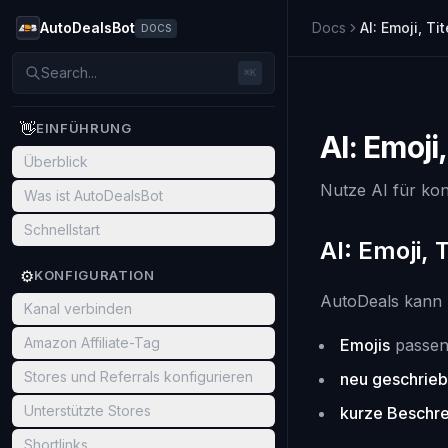
AutoDealsBot
Docs
AI: Emoji, Ti
DOCS
Search...
⌘K
👋
EINFÜHRUNG
AI: Emoji
Überblick
Nutze AI für kon
Was ist AutoDealsBot
Schnellstart
AI: Emoji, 
⚙️
KONFIGURATION
AutoDeals kann A
Kanal verbinden
Amazon Affiliate-Tag
Emojis
passen
Stores und Referrals konfigurieren
neu geschrieb
Unterstützte Stores
kurze Beschr
Shortlinks