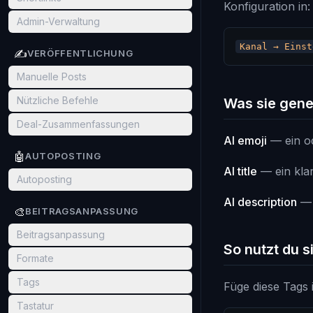
Konfiguration in:
Admin-Verwaltung
✍️
VERÖFFENTLICHUNG
Manuelle Posts
Nützliche Befehle
Was sie gene
Deal-Zusammenfassungen
AI emoji
— ein o
🤖
AUTOPOSTING
AI title
— ein klar
Autoposting
AI description
— e
🎨
BEITRAGSANPASSUNG
Beitragsanpassung
So nutzt du s
Formate
Tags
Füge diese Tags 
Tastatur