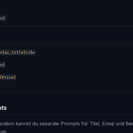
>{ai_title}</b>

n}

lPrice}

pts
uration kannst du separate Prompts für Titel, Emoji und Be
als.