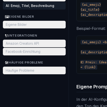
{ai_emoji}

AI: Emoji, Titel, Beschreibung
{ai_title}

🖼️
EIGENE BILDER
Eigene Bilder
Beispiel-Format:
🔌
INTEGRATIONEN
{ai_emoji} <b
Amazon Creators API
Facebook-Einrichtung
{ai_descriptio
🛠️
HÄUFIGE PROBLEME
💶 Preis: {dea
Häufige Probleme
Eigene Prom
In der AI-Konfig
den Ton des Kan