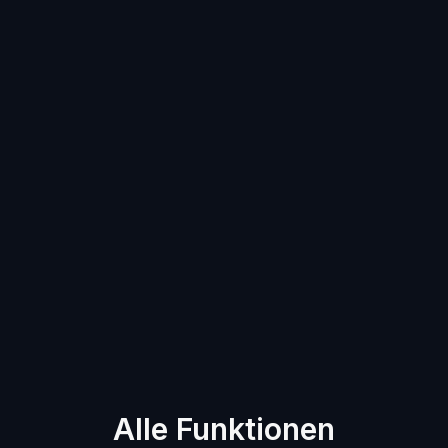
Support
Sie können sich immer auf einen
verfügbaren Support und eine Community
verlassen
Alle Funktionen