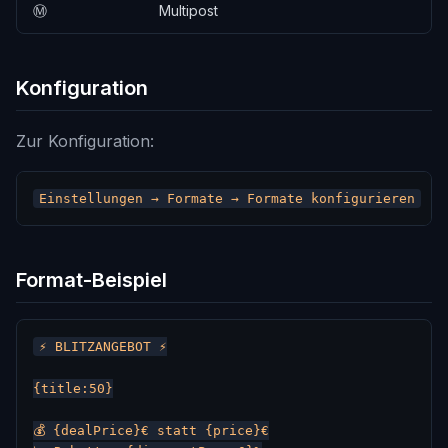
Ⓜ️
Multipost
Konfiguration
Zur Konfiguration:
Format-Beispiel
⚡ BLITZANGEBOT ⚡

{title:50}

💰 {dealPrice}€ statt {price}€
