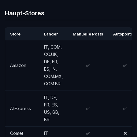
Haupt-Stores
Store
Länder
Manuelle Posts
Autoposting
IT, COM,
CO.UK,
DE, FR,
Amazon
✅
✅
ES, IN,
COM.MX,
COM.BR
IT, DE,
FR, ES,
AliExpress
✅
✅
US, GB,
BR
Comet
IT
✅
❌