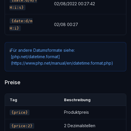
{date:d/m/Y
02/08/2022 00:27:42
H:i:s}
{date:d/m
02/08 00:27
H:i}
Für andere Datumsformate siehe:
ℹ️
[php.net/datetime.format]
(https://www.php.net/manual/en/datetime.format.php)
Preise
Tag
Beschreibung
Produktpreis
{price}
2 Dezimalstellen
{price:2}