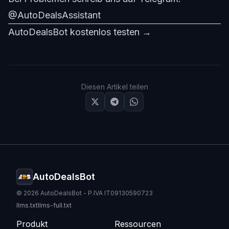
@AutoDealsAssistant
AutoDealsBot kostenlos testen →
Diesen Artikel teilen
AutoDealsBot
© 2026 AutoDealsBot - P.IVA IT09130590723
llms.txt
llms-full.txt
Produkt
Ressourcen