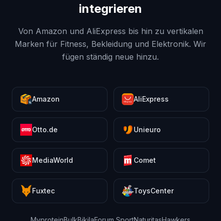
integrieren
Von Amazon und AliExpress bis hin zu vertikalen
Marken für Fitness, Bekleidung und Elektronik. Wir
fügen ständig neue hinzu.
Amazon
AliExpress
Otto.de
Unieuro
MediaWorld
Comet
Fuxtec
ToysCenter
Myprotein
Bulk
Bikila
Forum Sport
Naturitas
Hawkers