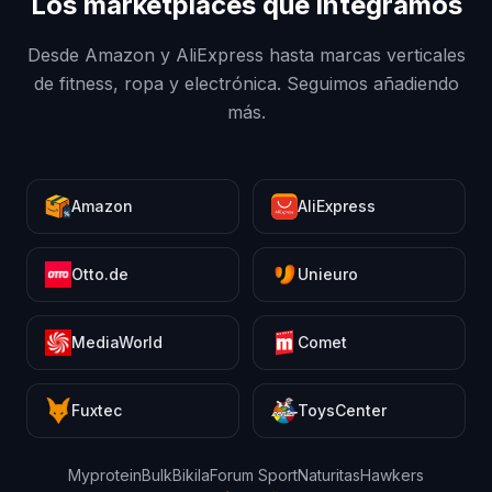
Los marketplaces que integramos
Desde Amazon y AliExpress hasta marcas verticales
de fitness, ropa y electrónica. Seguimos añadiendo
más.
Amazon
AliExpress
Otto.de
Unieuro
MediaWorld
Comet
Fuxtec
ToysCenter
Myprotein
Bulk
Bikila
Forum Sport
Naturitas
Hawkers