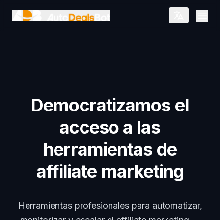
Saltar al contenido principal
Open
Democratizamos el
acceso a las
herramientas de
affiliate marketing
Herramientas profesionales para automatizar,
monitorizar y escalar el affiliate marketing —