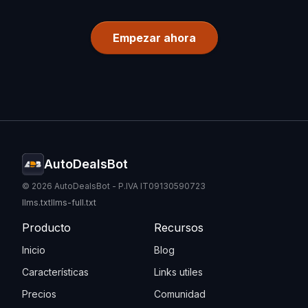
Empezar ahora
AutoDealsBot
© 2026 AutoDealsBot - P.IVA IT09130590723
llms.txt
llms-full.txt
Producto
Recursos
Inicio
Blog
Características
Links utiles
Precios
Comunidad