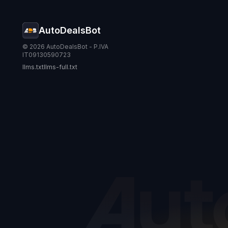
AutoDealsBot
© 2026 AutoDealsBot - P.IVA
IT09130590723
llms.txt
llms-full.txt