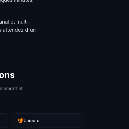
nal et multi-
us attendez d'un
rons
illement et
Unieuro