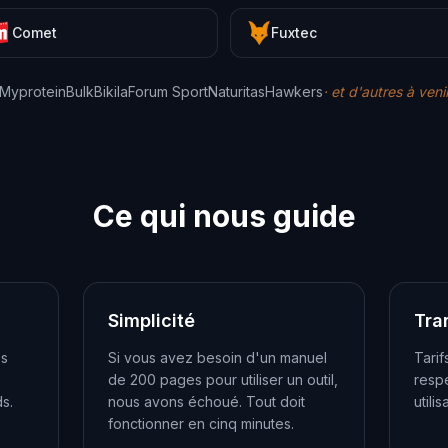
Comet
Fuxtec
Myprotein
Bulk
Bikila
Forum Sport
Naturitas
Hawkers
·
et d'autres à veni
Ce qui nous guide
Simplicité
Tra
es
Si vous avez besoin d'un manuel
Tarif
de 200 pages pour utiliser un outil,
respe
s.
nous avons échoué. Tout doit
utilis
fonctionner en cinq minutes.