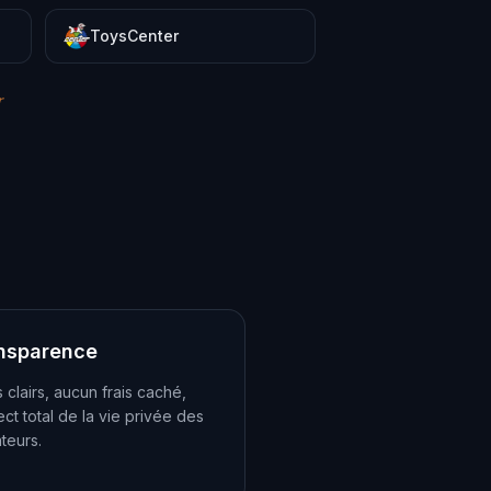
ToysCenter
r
nsparence
s clairs, aucun frais caché,
ct total de la vie privée des
ateurs.