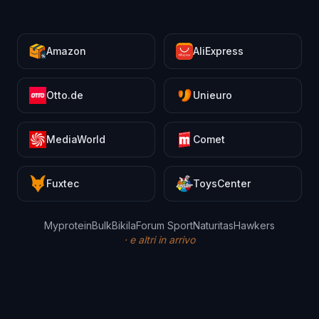
Amazon
AliExpress
Otto.de
Unieuro
MediaWorld
Comet
Fuxtec
ToysCenter
Myprotein
Bulk
Bikila
Forum Sport
Naturitas
Hawkers
·
e altri in arrivo